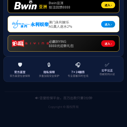
旅游
的需要，
与风景园
随
强。中
动性和
模型车
中心、旅
合实验
学等3个
程中，
设计和
合发展
革，将