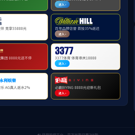
优秀毕业生—黄晓琳
点击数：
******
间：2023-05-15
best365·(中国区)官方网站
系统发生错误
抱歉