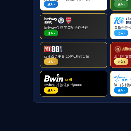
当前位置:
首页
>> 正文
作者：
编辑：黄扬
发布时