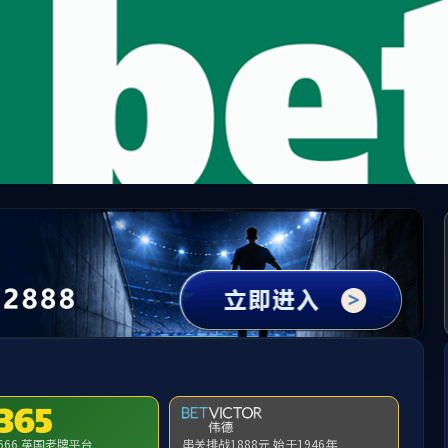
best365·(中国区)官方网站
招生专业
升学就业
国际合作