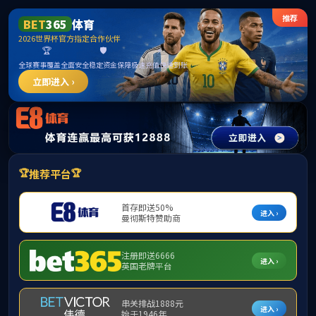
******
首页
学院简介
▼
组织机构
▼
师资队伍
▼
学
下载专区
▼