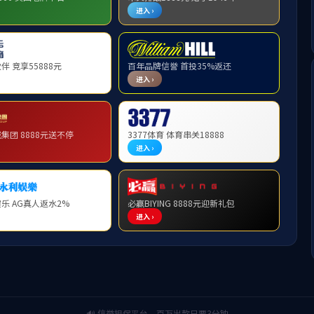
态
学院喜获7项2021年度国家
发布日期:2021-09-15 浏览次数：
best365·(中国区)官
系统发生错误
抱歉
可能是由下列问题导致的：
当前页面发生错误， 请联系管理员（错误标识码：I