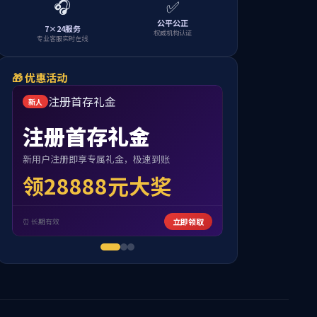
级科研项目立项
******
方网站
FL1Q），或稍后重试