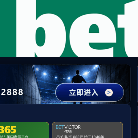
best365·(中国区)官方网站
best365
伍
▼
学科专业
▼
科学研究
▼
国际交流
▼