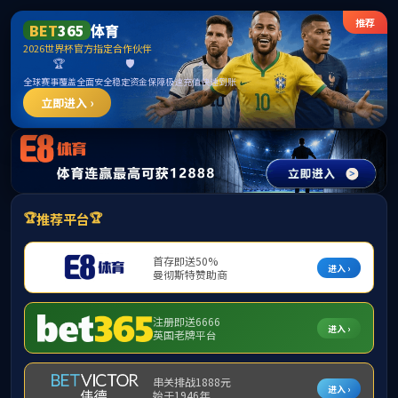
******
首页
学院简介
▼
组织机构
▼
师资队伍
▼
学
下载专区
▼