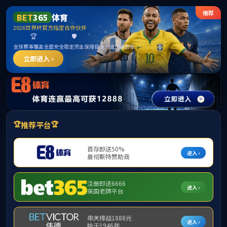
******
首页
学院简介
▼
组织机构
▼
师资队伍
▼
学
下载专区
▼