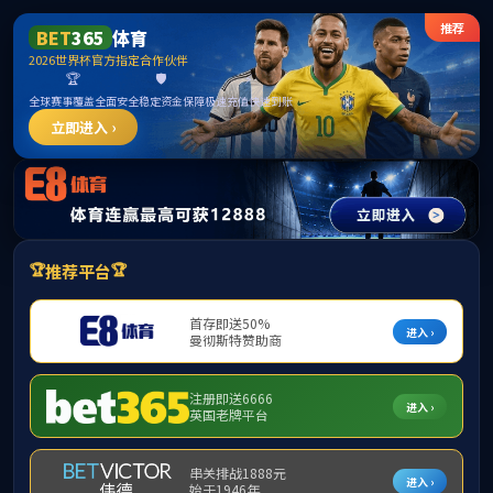
******
首页
学院简介
▼
组织机构
▼
师资队伍
▼
学
下载专区
▼