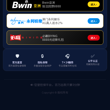
姓名
冀
籍贯
职称职务
最高学位
Email
通讯地址
主要研究
教学科研情
一、主持与
1、国家
2、国家
其形成机
3、广西
保护研究