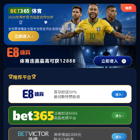
******
首页
学院简介
▼
组织机构
▼
师资队伍
▼
学
下载专区
▼