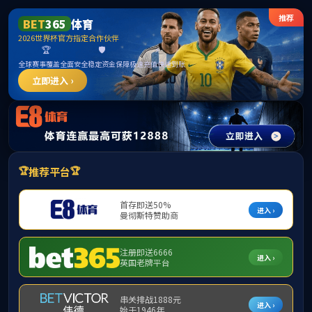
******
首页
学院简介
▼
组织机构
▼
师资队伍
▼
学
下载专区
▼