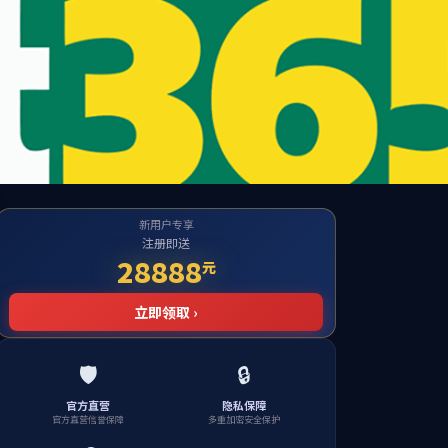
院长邮箱
书记邮箱
中国官方网站
招生就业
▼
MTA教育
▼