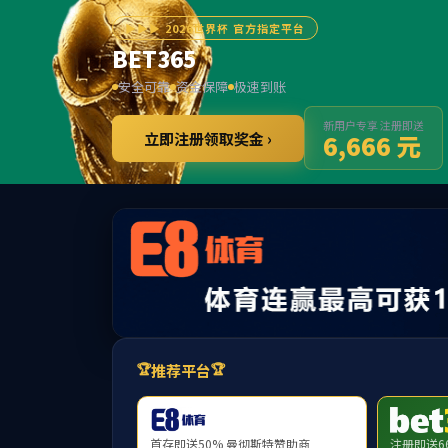
******
首页
学院简介
▼
组织机构
▼
师资队
下载专区
▼