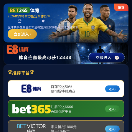
******
首页
学院简介
▼
组织机构
▼
师资队伍
▼
学
下载专区
▼