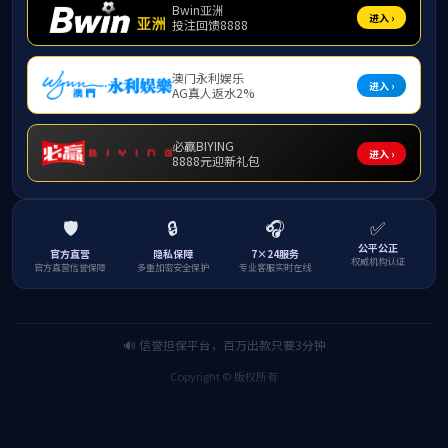
姓
籍
职
最
Eail
通
主
教学
韩冬
毕
任教
一、
商